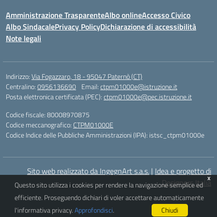
Amministrazione Trasparente
Albo online
Accesso Civico
Albo Sindacale
Privacy Policy
Dichiarazione di accessibilità
Note legali
Indirizzo:
Via Fogazzaro, 18 - 95047 Paternò (CT)
Centralino:
0956136690
Email:
ctpm01000e@istruzione.it
Posta elettronica certificata (PEC):
ctpm01000e@pec.istruzione.it
Codice fiscale: 80008970875
Codice meccanografico:
CTPM01000E
Codice Indice delle Pubbliche Amministrazioni (IPA): istsc_ctpm01000e
Sito web realizzato da IngegnArt s.a.s.
|
Idea e progetto di
x
Designers Italia
Questo sito utilizza i cookies per rendere la navigazione semplice ed
efficiente. Proseguendo dichiari di voler accettare automaticamente
l'informativa privacy.
Approfondisci
.
Chiudi