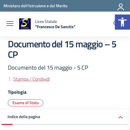
Vai ai contenuti
Vai al menu di navigazione
Vai al footer
Ministero dell'Istruzione e del Merito
Apr
Liceo Statale
"Francesco De Sanctis"
— Visita la pagina iniziale della scuola
Documento del 15 maggio – 5
CP
Documento del 15 maggio - 5 CP
Stampa / Condividi
Tipologia
Esame di Stato
Indice della pagina