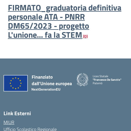
FIRMATO_graduatoria definitiva
personale ATA - PNRR
DM65/2023 - progetto
L'unione... fa la STEM
(0)
Liceo Statale
"Francesco De Sanctis"
Paternò
— Visita la pagina iniziale della 
Link Esterni
MIUR
Ufficio Scolastico Regionale