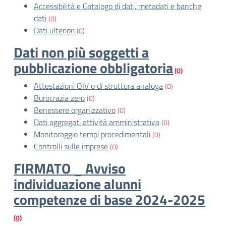
Accessibilità e Catalogo di dati, metadati e banche
dati
(0)
Dati ulteriori
(0)
Dati non più soggetti a
pubblicazione obbligatoria
(0)
Attestazioni OIV o di struttura analoga
(0)
Burocrazia zero
(0)
Benessere organizzativo
(0)
Dati aggregati attività amministrativa
(0)
Monitoraggio tempi procedimentali
(0)
Controlli sulle imprese
(0)
FIRMATO _ Avviso
individuazione alunni
competenze di base 2024-2025
(0)