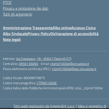
PTOF
Privacy e protezione dei dati
Tutti gli argomenti
Amministrazione Trasparente
Albo online
Accesso Civico
Albo Sindacale
Privacy Policy
Dichiarazione di accessibilità
Note legali
Indirizzo:
Via Fogazzaro, 18 - 95047 Paternò (CT)
Centralino:
0956136690
Email:
ctpm01000e@istruzione.it
Posta elettronica certificata (PEC):
ctpm01000e@pec.istruzione.it
Codice fiscale: 80008970875
Codice meccanografico:
CTPM01000E
Codice Indice delle Pubbliche Amministrazioni (IPA): istsc_ctpm01000e
Sito web realizzato da IngegnArt s.a.s.
|
Idea e progetto di