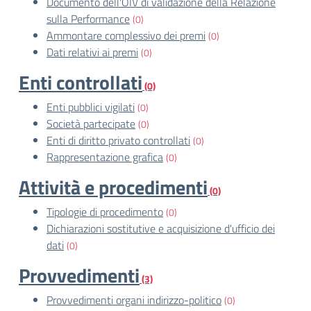
Documento dell'OIV di validazione della Relazione
sulla Performance
(0)
Ammontare complessivo dei premi
(0)
Dati relativi ai premi
(0)
Enti controllati
(0)
Enti pubblici vigilati
(0)
Società partecipate
(0)
Enti di diritto privato controllati
(0)
Rappresentazione grafica
(0)
Attività e procedimenti
(0)
Tipologie di procedimento
(0)
Dichiarazioni sostitutive e acquisizione d'ufficio dei
dati
(0)
Provvedimenti
(3)
Provvedimenti organi indirizzo-politico
(0)