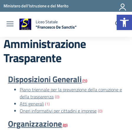
Vai ai contenuti
Vai al menu di navigazione
Vai al footer
Ministero dell'Istruzione e del Merito
Apr
Liceo Statale
"Francesco De Sanctis"
— Visita la pagina iniziale della scuola
Amministrazione
Trasparente
Disposizioni Generali
(1)
Piano triennale per la prevenzione della corruzione e
della trasparenza
(0)
Atti generali
(1)
Oneri informativi per cittadini e imprese
(0)
Organizzazione
(0)