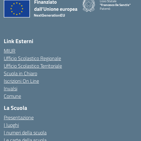
Liceo Statale
"Francesco De Sanctis"
Paternò
— Visita la pagina iniziale della 
Link Esterni
MIUR
Ufficio Scolastico Regionale
Ufficio Scolastico Territoriale
Scuola in Chiaro
Iscrizioni On Line
Invalsi
Comune
La Scuola
Presentazione
I luoghi
I numeri della scuola
Le carte della scuola