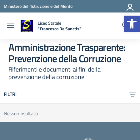
Vai ai contenuti
Vai al menu di navigazione
Vai al footer
Ministero dell'Istruzione e del Merito
Apr
Liceo Statale
"Francesco De Sanctis"
— Visita la pagina iniziale della scuola
Amministrazione Trasparente:
Prevenzione della Corruzione
Riferimenti e documenti ai fini della
prevenzione della corruzione
FILTRI
Nessun risultato