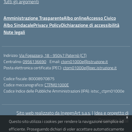
Tutti gli argomenti
Amministrazione Trasparente
Albo online
Accesso Civico
Albo Sindacale
Privacy Policy
Dichiarazione di accessibilità
Note legali
Indirizzo:
Via Fogazzaro, 18 - 95047 Paternò (CT)
Centralino:
0956136690
Email:
ctpm01000e@istruzione.it
Posta elettronica certificata (PEC):
ctpm01000e@pec.istruzione.it
Codice fiscale: 80008970875
Codice meccanografico:
CTPM01000E
Codice Indice delle Pubbliche Amministrazioni (IPA): istsc_ctpm01000e
Sito web realizzato da IngegnArt s.a.s.
|
Idea e progetto di
x
Designers Italia
Questo sito utilizza i cookies per rendere la navigazione semplice ed
efficiente. Proseguendo dichiari di voler accettare automaticamente