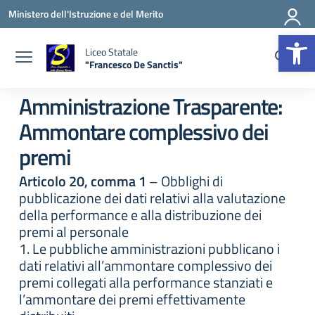
Vai ai contenuti
Vai al menu di navigazione
Vai al footer
Ministero dell'Istruzione e del Merito
Apr
Liceo Statale
"Francesco De Sanctis"
— Visita la pagina iniziale della scuola
Amministrazione Trasparente:
Ammontare complessivo dei
premi
Articolo 20, comma 1
– Obblighi di
pubblicazione dei dati relativi alla valutazione
della performance e alla distribuzione dei
premi al personale
1. Le pubbliche amministrazioni pubblicano i
dati relativi all’ammontare complessivo dei
premi collegati alla performance stanziati e
l’ammontare dei premi effettivamente