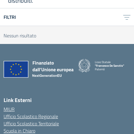
distribuiti.
FILTRI
Nessun risultato
Liceo Statale
"Francesco De Sanctis"
Paternò
— Visita la pagina iniziale della 
Link Esterni
MIUR
Ufficio Scolastico Regionale
Ufficio Scolastico Territoriale
Scuola in Chiaro