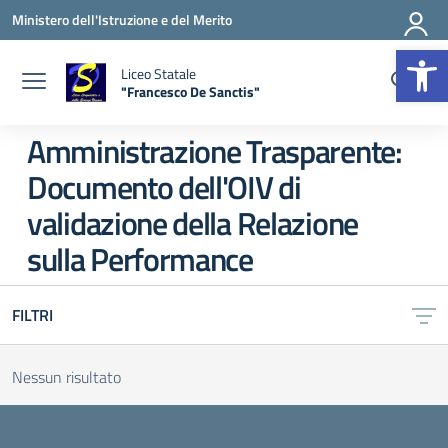
Vai ai contenuti
Vai al menu di navigazione
Vai al footer
Ministero dell'Istruzione e del Merito
Apr
Liceo Statale
"Francesco De Sanctis"
— Visita la pagina iniziale della scuola
Amministrazione Trasparente:
Documento dell'OIV di
validazione della Relazione
sulla Performance
FILTRI
Nessun risultato