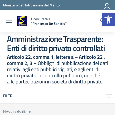
Vai ai contenuti
Vai al menu di navigazione
Vai al footer
Ministero dell'Istruzione e del Merito
Apr
Liceo Statale
"Francesco De Sanctis"
— Visita la pagina iniziale della scuola
Amministrazione Trasparente:
Enti di diritto privato controllati
Articolo 22, comma 1, lettera a – Articolo 22 ,
comma 2, 3
– Obblighi di pubblicazione dei dati
relativi agli enti pubblici vigilati, e agli enti di
diritto privato in controllo pubblico, nonché
alle partecipazioni in società di diritto privato
FILTRI
Nessun risultato