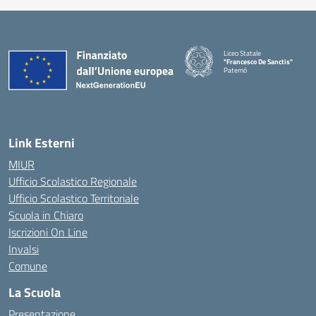
Liceo Statale
"Francesco De Sanctis"
Paternò
— Visita la pagina iniziale della 
Link Esterni
MIUR
Ufficio Scolastico Regionale
Ufficio Scolastico Territoriale
Scuola in Chiaro
Iscrizioni On Line
Invalsi
Comune
La Scuola
Presentazione