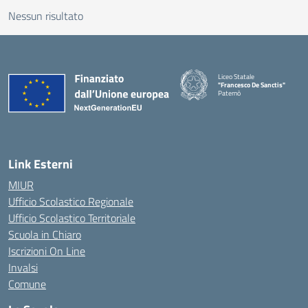
Nessun risultato
Liceo Statale
"Francesco De Sanctis"
Paternò
— Visita la pagina iniziale della 
Link Esterni
MIUR
Ufficio Scolastico Regionale
Ufficio Scolastico Territoriale
Scuola in Chiaro
Iscrizioni On Line
Invalsi
Comune