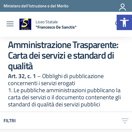
Vai ai contenuti
Vai al menu di navigazione
Vai al footer
Ministero dell'Istruzione e del Merito
Apr
Liceo Statale
"Francesco De Sanctis"
— Visita la pagina iniziale della scuola
Amministrazione Trasparente:
Carta dei servizi e standard di
qualità
Art. 32, c. 1
– Obblighi di pubblicazione
concernenti i servizi erogati
1. Le pubbliche amministrazioni pubblicano la
carta dei servizi o il documento contenente gli
standard di qualità dei servizi pubblici
FILTRI