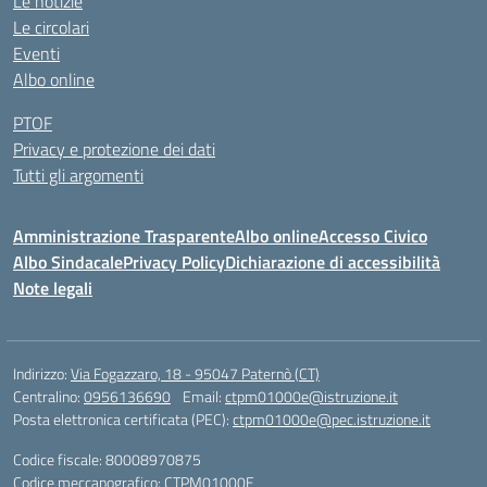
Le notizie
Le circolari
Eventi
Albo online
PTOF
Privacy e protezione dei dati
Tutti gli argomenti
Amministrazione Trasparente
Albo online
Accesso Civico
Albo Sindacale
Privacy Policy
Dichiarazione di accessibilità
Note legali
Indirizzo:
Via Fogazzaro, 18 - 95047 Paternò (CT)
Centralino:
0956136690
Email:
ctpm01000e@istruzione.it
Posta elettronica certificata (PEC):
ctpm01000e@pec.istruzione.it
Codice fiscale: 80008970875
Codice meccanografico:
CTPM01000E