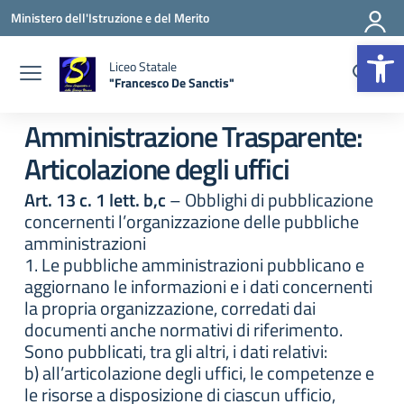
Vai ai contenuti
Vai al menu di navigazione
Vai al footer
Ministero dell'Istruzione e del Merito
Apr
Liceo Statale
"Francesco De Sanctis"
— Visita la pagina iniziale della scuola
Amministrazione Trasparente:
Articolazione degli uffici
Art. 13 c. 1 lett. b,c
– Obblighi di pubblicazione
concernenti l’organizzazione delle pubbliche
amministrazioni
1. Le pubbliche amministrazioni pubblicano e
aggiornano le informazioni e i dati concernenti
la propria organizzazione, corredati dai
documenti anche normativi di riferimento.
Sono pubblicati, tra gli altri, i dati relativi:
b) all’articolazione degli uffici, le competenze e
le risorse a disposizione di ciascun ufficio,