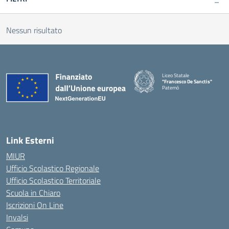
Nessun risultato
Liceo Statale
"Francesco De Sanctis"
Paternò
— Visita la pagina iniziale della 
Link Esterni
MIUR
Ufficio Scolastico Regionale
Ufficio Scolastico Territoriale
Scuola in Chiaro
Iscrizioni On Line
Invalsi