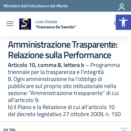
Vai ai contenuti
Vai al menu di navigazione
Vai al footer
Ministero dell'Istruzione e del Merito
Apr
Liceo Statale
"Francesco De Sanctis"
— Visita la pagina iniziale della scuola
Amministrazione Trasparente:
Relazione sulla Performance
Articolo 10, comma 8, lettera b
– Programma
triennale per la trasparenza e l’integrità
8. Ogni amministrazione ha l’obbligo di
pubblicare sul proprio sito istituzionale nella
sezione: “Amministrazione trasparente” di cui
all’articolo 9:
b) il Piano e la Relazione di cui all’articolo 10
del decreto legislativo 27 ottobre 2009, n. 150
FILTRI