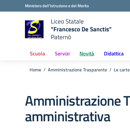
Vai ai contenuti
Vai al menu di navigazione
Vai al footer
Ministero dell'Istruzione e del Merito
Liceo Statale
"Francesco De Sanctis"
Paternò
e della scuola
— Visita la pagina iniziale del
Scuola
Servizi
Novità
Didattica
Home
Amministrazione Trasparente
Le carte
Amministrazione T
amministrativa