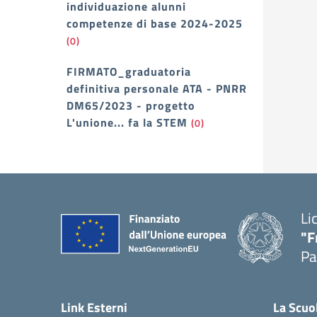
individuazione alunni
competenze di base 2024-2025
(0)
FIRMATO_graduatoria
definitiva personale ATA - PNRR
DM65/2023 - progetto
L'unione... fa la STEM
(0)
Li
"F
Pa
— 
Link Esterni
La Scuo