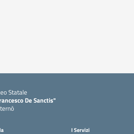
ceo Statale
rancesco De Sanctis"
ternò
Visita la pagina iniziale della scuola
la
I Servizi